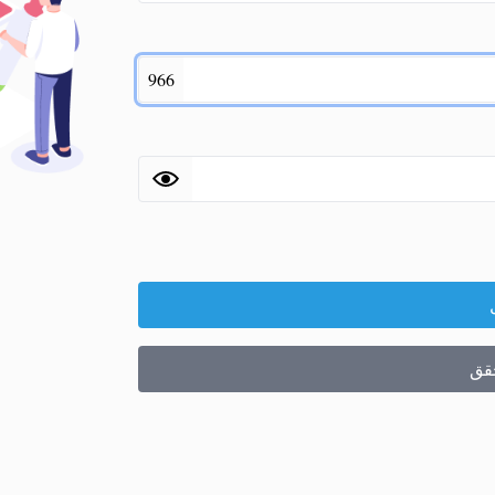
966
حقق