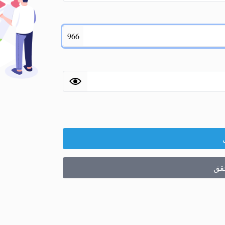
966
حقق