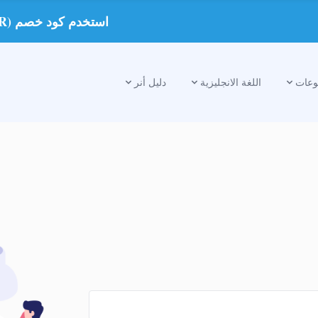
استخدم كود خصم (ANER) واحصل على خصم على الدروس الخصوصية
عات
اللغة الانجليزية
دليل أنر