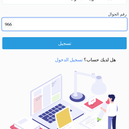
رقم الجوال
966
تسجيل
هل لديك حساب؟
تسجيل الدخول