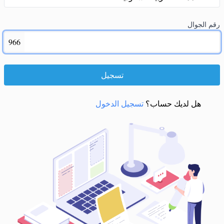
رقم الجوال
966
تسجيل
هل لديك حساب؟
تسجيل الدخول