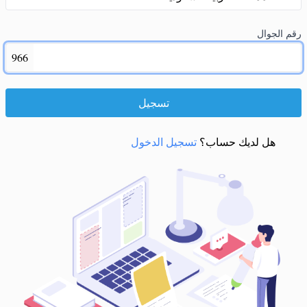
رقم الجوال
966
تسجيل
هل لديك حساب؟
تسجيل الدخول