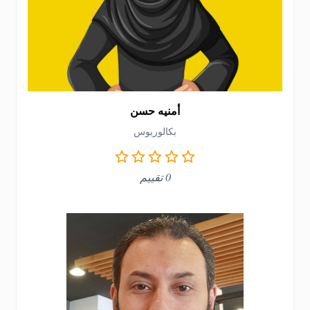
أمنيه حسن
بكالوريوس
0 تقييم