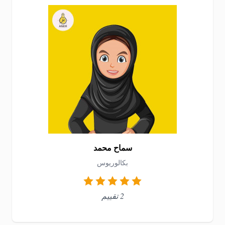
سماح محمد
بكالوريوس
2 تقييم