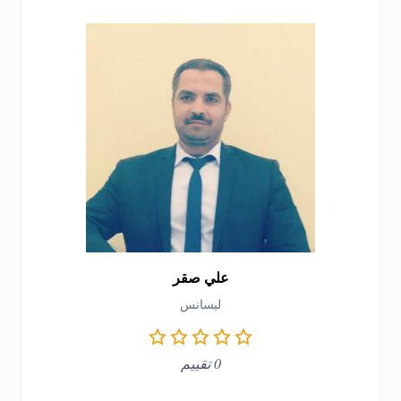
علي صقر
ليسانس
0 تقييم