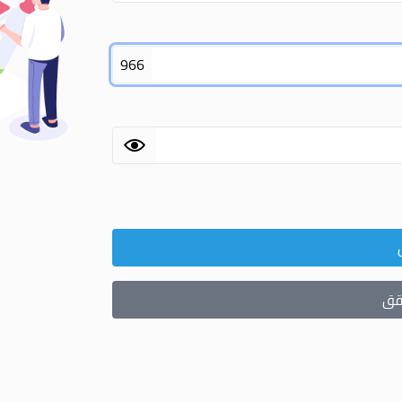
966
حقق