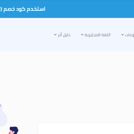
استخدم كود خصم (ANER) واحصل على خصم على الدروس الخصوصية
عات
اللغة الانجليزية
دليل أنر