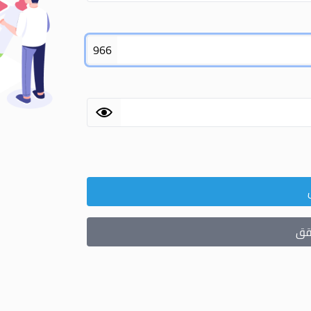
966
حقق