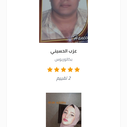
عزب الحسيني
بكالوريوس
2 تقييم