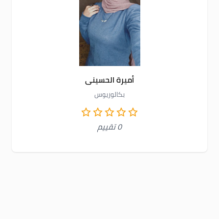
أميرة الحسينى
بكالوريوس
0 تقييم